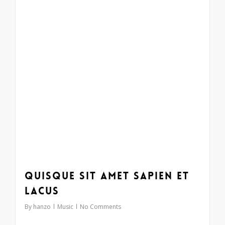
Quisque sit amet sapien et
lacus
By
hanzo
Music
No Comments