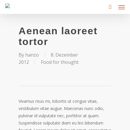
Men
Skip
to
main
content
Aenean laoreet
tortor
By
hanzo
8. Dezember
2012
Food for thought
Vivamus risus mi, lobortis ut congue vitae,
vestibulum vitae augue. Maecenas nunc odio,
pulvinar id vulputate nec, porttitor at quam.
Suspendisse vulputate diam eu leo bibendum