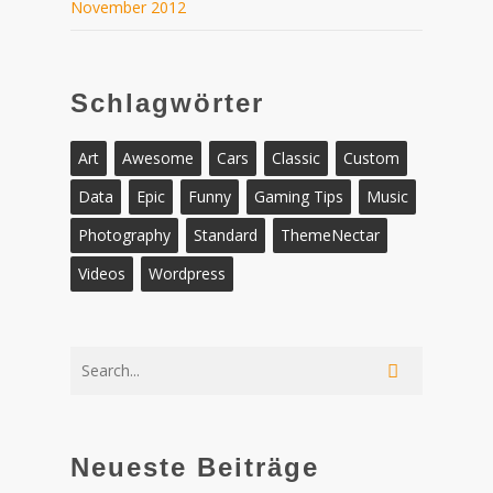
November 2012
Schlagwörter
Art
Awesome
Cars
Classic
Custom
Data
Epic
Funny
Gaming Tips
Music
Photography
Standard
ThemeNectar
Videos
Wordpress
Neueste Beiträge