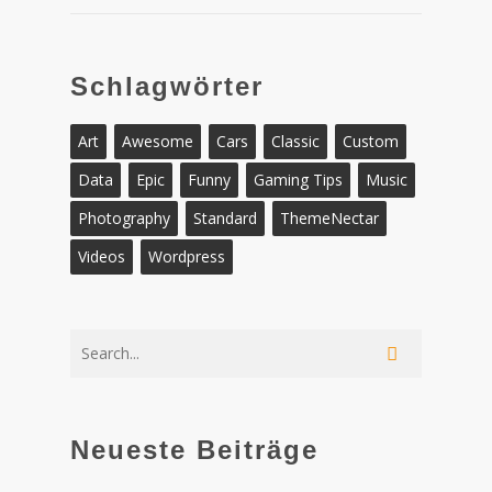
Schlagwörter
Art
Awesome
Cars
Classic
Custom
Data
Epic
Funny
Gaming Tips
Music
Photography
Standard
ThemeNectar
Videos
Wordpress
Neueste Beiträge