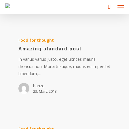
Men
Skip
to
main
content
Food for thought
Amazing standard post
In varius varius justo, eget ultrices mauris
rhoncus non. Morbi tristique, mauris eu imperdiet
bibendum,…
hanzo
23. März 2013
Food for thought